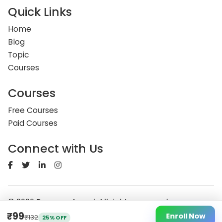
Quick Links
Home
Blog
Topic
Courses
Courses
Free Courses
Paid Courses
Connect with Us
© 2026 RummanAnsari. All rights reserved.
About
Privacy
Terms
₹99
Enroll Now
₹132
25% OFF