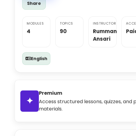
Share
MODULES
TOPICS
INSTRUCTOR
ACCE
4
90
Rumman
Pai
Ansari
English
Premium
✦
Access structured lessons, quizzes, and 
materials.