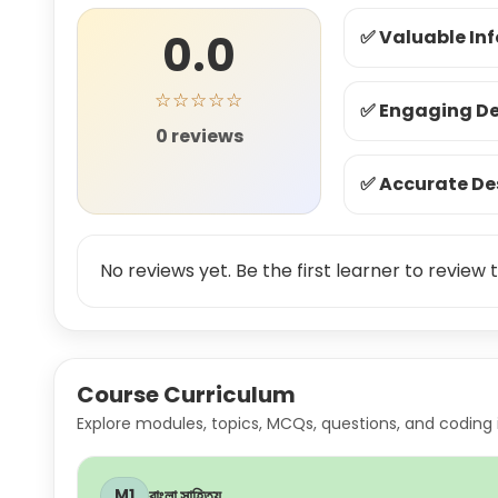
0.0
✅ Valuable In
☆☆☆☆☆
✅ Engaging De
0 reviews
✅ Accurate De
No reviews yet. Be the first learner to review t
Course Curriculum
Explore modules, topics, MCQs, questions, and coding 
বাংলা সাহিত্য
M1