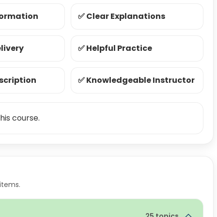
formation
✅ Clear Explanations
livery
✅ Helpful Practice
scription
✅ Knowledgeable Instructor
his course.
items.
25 topics