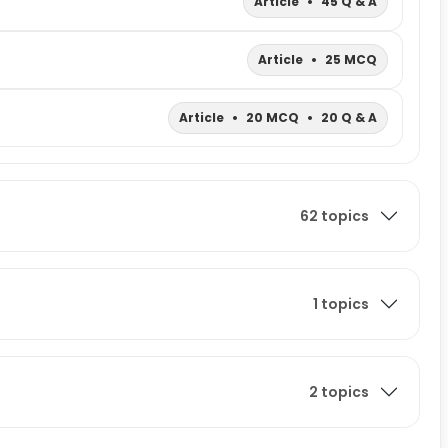
Article
•
45 Q & A
Article
•
25 MCQ
Article
•
20 MCQ
•
20 Q & A
62 topics
1 topics
2 topics