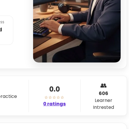
SS
d
👥
0.0
606
practice
☆☆☆☆☆
Learner
0 ratings
Intrested