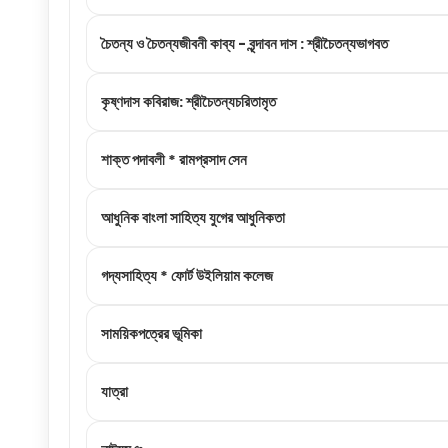
চৈতন্য ও চৈতন্যজীবনী কাব্য - বৃন্দাবন দাস : শ্রীচৈতন্যভাগবত
কৃষ্ণদাস কবিরাজ: শ্রীচৈতন্যচরিতামৃত
শাক্ত পদাবলী * রামপ্রসাদ সেন
আধুনিক বাংলা সাহিত্য যুগের আধুনিকতা
গদ্যসাহিত্য * ফোর্ট উইলিয়াম কলেজ
সাময়িকপত্রের ভূমিকা
যাত্রা